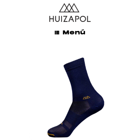
ENVÍOS GRATIS A TODO MÉXICO EN LA COMPRA DE
$845.00 MXN O MÁS
INICIO
/
HOMBRE
/ ELITE MARINO
Menú