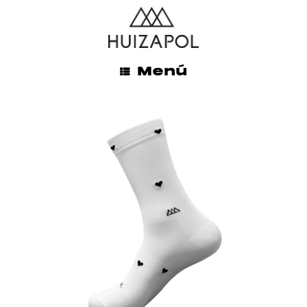
ENVÍOS GRATIS A TODO MÉXICO EN LA COMPRA DE
$845.00 MXN O MÁS
INICIO
/
HOMBRE
/ HEART
Menú