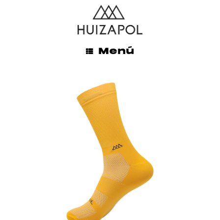
ENVÍOS GRATIS A TODO MÉXICO EN LA COMPRA DE
$845.00 MXN O MÁS
INICIO
/
HOMBRE
/ PRO
Menú