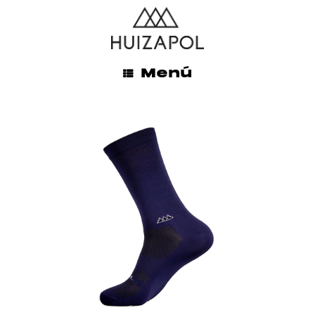
ENVÍOS GRATIS A TODO MÉXICO EN LA COMPRA DE
$845.00 MXN O MÁS
INICIO
/
HOMBRE
/ PRO
Menú