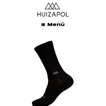
ENVÍOS GRATIS A TODO MÉXICO EN LA COMPRA DE
$845.00 MXN O MÁS
INICIO
/
HOMBRE
/ PRO
Menú