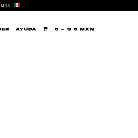
 MÁS
JER
AYUDA
0 - $ 0 MXN