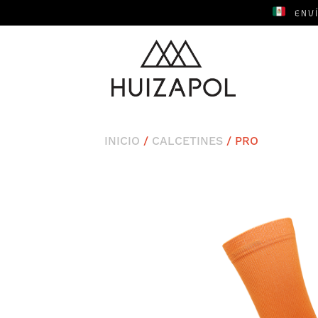
ENV
INICIO
/
CALCETINES
/ PRO